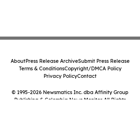
About
Press Release Archive
Submit Press Release
Terms & Conditions
Copyright/DMCA Policy
Privacy Policy
Contact
© 1995-2026 Newsmatics Inc. dba Affinity Group
Publishing & Colombia News Monitor. All Rights
Reserved.
Cookie Settings / Your Privacy Choices