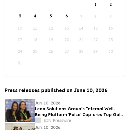
1
2
3
4
5
6
7
8
9
10
11
12
13
14
15
16
17
18
19
20
21
22
23
24
25
26
27
28
29
30
31
Press releases published on June 10, 2026
Jun. 10, 2026
Lean Solutions Group’s Internal Well-
Being Platform 'Pulse' Captures Top Gold
Honor at Regional LATAM Awards
EIN Presswire
Jun. 10, 2026