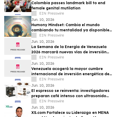
Colombia passes landmark bill to end
female genital mutilation
EIN Presswire
Jun. 10, 2026
Humony Mindset: Cambia el mundo
cambiando tu mentalidad ya disponible
en español
EIN Presswire
Jun. 10, 2026
La Semana de la Energía de Venezuela
2026 marcará nuevas vías de inversión
con reformas en hidrocarburos y energía
EIN Presswire
Jun. 10, 2026
Venezuela acogerá la mayor cumbre
internacional de inversión energética de
su historia
EIN Presswire
Jun. 10, 2026
El espresso se reinventa: investigadores
preparan café intenso con ultrasonido
usando hasta un 75% menos energía
EIN Presswire
Jun. 10, 2026
XS.com Fortalece su Liderazgo en MENA